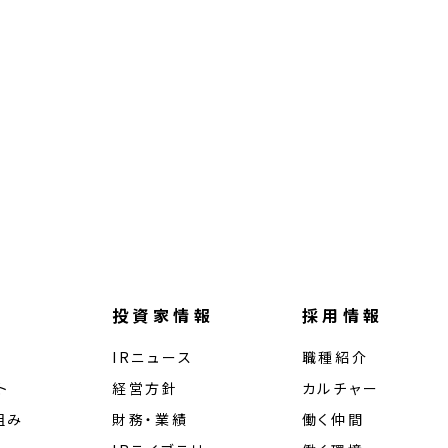
投資家情報
採用情報
IRニュース
職種紹介
ト
経営⽅針
カルチャー
組み
財務・業績
働く仲間