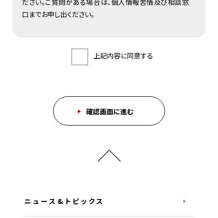
ださい。ご質問がある場合は、個人情報苦情及び相談窓
口までお申し出ください。
【個人情報保護管理者】
事業者の名称 株式会社リベルタ
上記内容に同意する
個人情報保護管理者 取締役管理部長
こ
の
フ
【利用目的】
ィ
ー
いただいた個人情報は、お問い合わせ対応と対応に関す
ル
ド
る満足度アンケートなどに使用させていただきます。
は
空
の
【第三者への提供】
ま
ま
当社は、以下の場合を除き、お客様にご提供いただいた個
に
し
人情報を第三者に提供いたしません。
て
く
・ お客様の同意がある場合
だ
・ 統計的なデータとして、お客様個人を識別できない状態
さ
い。
に加工した場合
ニュース&トピックス
・ お客様の生命、身体または財産の保護のために緊急に
必要がある場合