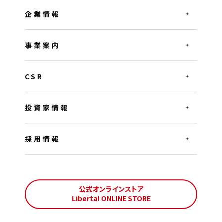
・ 法令等に基づき、提供に応じなければならない場合
企業情報
【委託】
ご提供いただいた個人情報につきましては、上記利用目的
事業案内
を達成するため、業務委託先または提携先に委託する場
合がございます。
CSR
【個人情報の開示等の求めについて】
当社では、当個人情報に関する利用目的の通知、開示、内
投資家情報
容の訂正・追加または削除、利用の停止・消去および第三
者への提供の停止の求めを受け付けております。その手続
採用情報
きについては、個人情報苦情及びご相談窓口へご連絡下
さい。ただし、法令等に基づく場合は、開示等に応じられな
い場合がございます。あらかじめご了承下さい。
公式オンラインストア
※個人情報の提供は任意です。ただし、個人情報を提供し
Liberta! ONLINE STORE
ない場合には、上記【利用目的】に記載の業務などに支障
が生じる恐れがあります。 ※当ホームページではクッキー