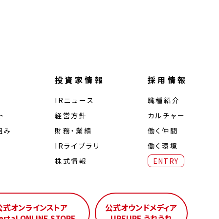
投資家情報
採用情報
IRニュース
職種紹介
ト
経営⽅針
カルチャー
組み
財務・業績
働く仲間
IRライブラリ
働く環境
株式情報
ENTRY
公式オンラインストア
公式オウンドメディア
erta! ONLINE STORE
UREURE うれうれ