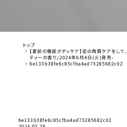
トップ
【夏前の徹底ボディケア】足の角質ケアをして、
ティーの香り」2024年6月4日(火)発売-
6e133b38fe6c85cfba4ad75285682c02
6e133b38fe6c85cfba4ad75285682c02
2024.05.28