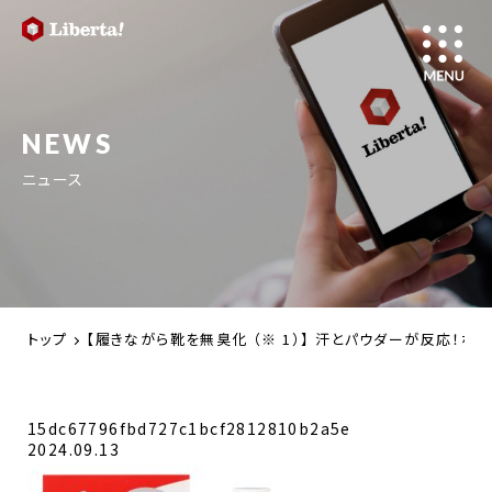
NEWS
ニュース
トップ
【履きながら靴を無臭化 （※ 1）】 汗とパウダーが反応！な
15dc67796fbd727c1bcf2812810b2a5e
2024.09.13