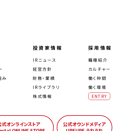
投資家情報
採用情報
IRニュース
職種紹介
ト
経営⽅針
カルチャー
組み
財務・業績
働く仲間
IRライブラリ
働く環境
株式情報
ENTRY
公式オンラインストア
公式オウンドメディア
erta! ONLINE STORE
UREURE うれうれ