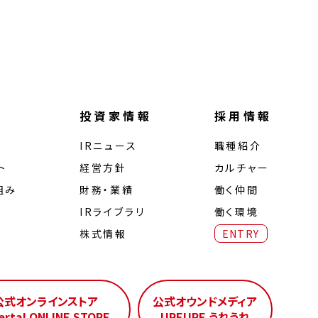
投資家情報
採用情報
IRニュース
職種紹介
ト
経営⽅針
カルチャー
組み
財務・業績
働く仲間
IRライブラリ
働く環境
株式情報
ENTRY
公式オンラインストア
公式オウンドメディア
erta! ONLINE STORE
UREURE うれうれ