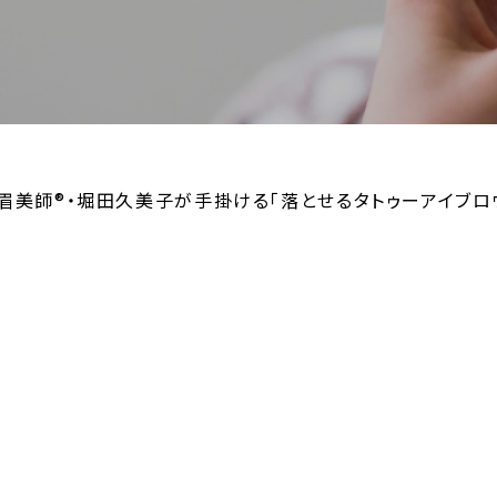
 眉美師®・堀田久美子が手掛ける「落とせるタトゥーアイブロウ（
1