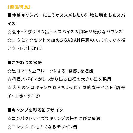
【商品特長】
■本格キャンパーにこそオススメしたい汁物に特化したスパ
イス
☆煮干・とびうおの出汁とスパイスの風味が絶妙なバランス
☆コクとアクセントを加えるGABAN得意のスパイスで本格
アウトドア料理に！
■こだわりの食感
☆黒ゴマ・大豆フレークによる「食感」を堪能
☆粗目スパイスがしっかり出る口径の大きい缶を採用
☆大人のソロキャンを彩るちょっと刺激的なテイスト（唐辛
子・山椒・あおさ）
■キャンプを彩る缶デザイン
☆コンパクトサイズでキャンプの持ち運びに最適
☆コレクションしたくなるデザイン缶