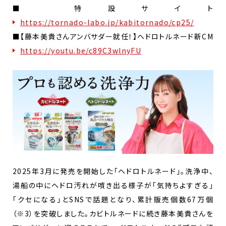
■ 特設サイト
https://tornado-labo.jp/kabitornado/cp25/
■【藤本美貴さんアンバサダー就任！】ヘドロトルネード新CM
https://youtu.be/c89C3wlnyFU
2025年3月に発売を開始した「ヘドロトルネード」。洗浄中、
湯船の中にヘドロ汚れが噴き出る様子が「気持ちよすぎる」
「クセになる」とSNSで話題となり、累計販売個数67万個
（※3）を突破しました。カビトルネードに続き藤本美貴さんを