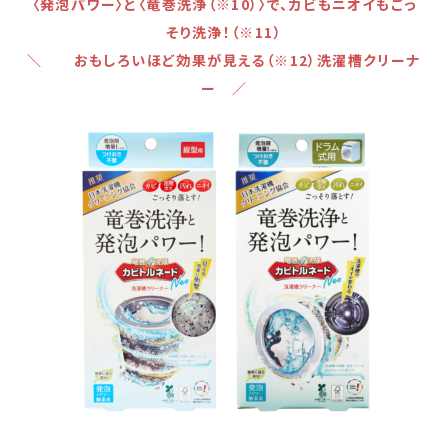
〈発泡パワー〉と〈竜巻洗浄（※10）〉で、カビもニオイもごっ
そり洗浄！（※11）
＼ おもしろいほど効果が見える（※12）洗濯槽クリーナ
ー ／