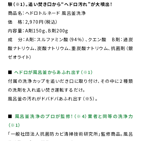
験（※1）。追い焚き口から“ヘドロ汚れ”が大噴出！
商品名：ヘドロトルネード 風呂釜洗浄
価 格：2,970円（税込）
内容量：A剤150g、B剤200g​
成 分：A剤：スルファミン酸（94％）、クエン酸 B剤：過炭
酸ナトリウム、炭酸ナトリウム、重炭酸ナトリウム、抗菌剤（銀
ゼオライト）
■
ヘドロが風呂釜からあふれ出す（※1）
付属の洗浄カップを追いだき口に取り付け、その中に２種類
の洗剤を入れ​追い焚き運転するだけ。
風呂釜の汚れがドバドバあふれ出す（※5）。
■
風呂釜洗浄のプロが監修！（※4）業者と同等の洗浄力
（※1）
「一般社団法人抗菌防カビ清掃技術研究所」監修商品。風呂