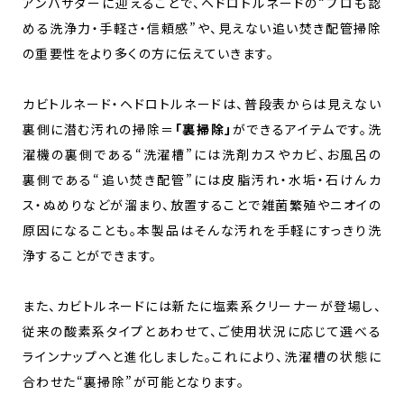
アンバサダーに迎えることで、ヘドロトルネードの“プロも認
める洗浄力・手軽さ・信頼感”や、見えない追い焚き配管掃除
の重要性をより多くの方に伝えていきます。
カビトルネード・ヘドロトルネードは、普段表からは見えない
裏側に潜む汚れの掃除＝
「裏掃除」
ができるアイテムです。洗
濯機の裏側である“洗濯槽”には洗剤カスやカビ、お風呂の
裏側である“追い焚き配管”には皮脂汚れ・水垢・石けんカ
ス・ぬめりなどが溜まり、放置することで雑菌繁殖やニオイの
原因になることも。本製品はそんな汚れを手軽にすっきり洗
浄することができます。
また、カビトルネードには新たに塩素系クリーナーが登場し、
従来の酸素系タイプとあわせて、ご使用状況に応じて選べる
ラインナップへと進化しました。これにより、洗濯槽の状態に
合わせた“裏掃除”が可能となります。