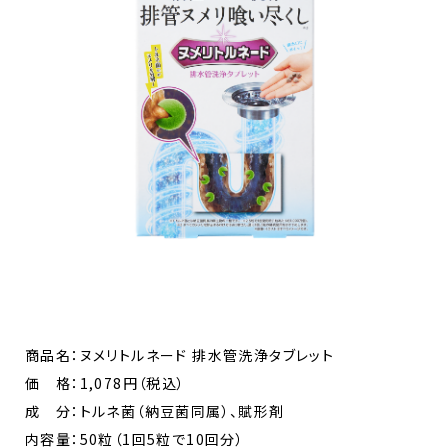
商品名：ヌメリトルネード 排水管洗浄タブレット
価 格：1,078円（税込）​
成 分：トルネ菌（納豆菌同属）、賦形剤
内容量：50粒（1回5粒で10回分）