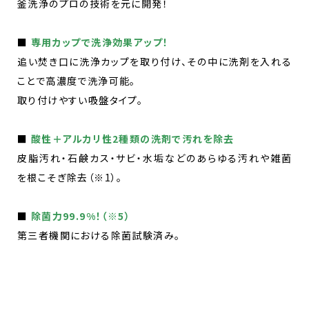
釜洗浄のプロの技術を元に開発！
■
専用カップで洗浄効果アップ！
追い焚き口に洗浄カップを取り付け、その中に洗剤を入れる
ことで高濃度で洗浄可能。
取り付けやすい吸盤タイプ。
■
酸性＋アルカリ性2種類の洗剤で汚れを除去
皮脂汚れ・石鹸カス・サビ・水垢などのあらゆる汚れや雑菌
を根こそぎ除去（※1）。
■
除菌力99.9%！（※5）
第三者機関における除菌試験済み。