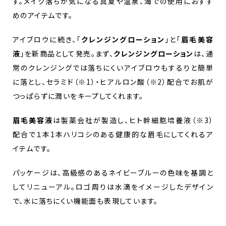
す。メイク落ちが気になる真夏や温泉、海での使用におすす
めのアイテムです。
アイブロウに続き、「
クレンジングローション
」と「
眉毛美容
液
」を新商品として発売。まず、
クレンジングローション
は、通
常のクレンジングでは落ちにくいアイブロウもするりと簡単
に落とし、セラミド（※1）・ヒアルロン酸（※2）配合でお肌が
つっぱらずに潤いをキープしてくれます。
眉毛美容液
は製薬会社が製造し、ヒト幹細胞培養液（※3）
配合で１本1本ハリコシのある健康的な眉毛にしてくれるア
イテムです。
パッケージは、高級感のあるネイビーブルーの色味を基調と
してリニューアル。ロゴ周りは水滴をイメージしたデザイン
で、水に落ちにくい機能面も表現しています。