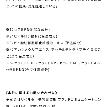
とっての健康・美を提唱している。
※1：セラミドNG(保湿成分)
※2：ヒアルロン酸Na(保湿成分)
※3：ヒト脂肪細胞順化培養液エキス（保湿成分）
※4：アカツメクサ花エキス、アセチルテトラペプチド-3 のこ
と（全て保湿成分）
※5：セラミドEOP 、セラミドNP 、セラミドAG 、セラミドAP、
セラミドNG（全て保湿成分)
《
本件に関するお問い合わせ先
》
株式会社リベルタ 美容事業部 ブランドコミュニケーション
課 PR担当 北村・村岡・矢崎