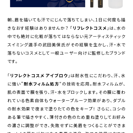
朝、眉を描いても汗でにじんで落ちてしまい、1日に何度も描
きなおす経験はありませんか？ 「
リフレクトコスメ
」は、水の
中でも絶対に化粧が落ちてはならない元アーティスティック
スイミング選手の武田美保氏がその経験を生かし、汗・水で
落ちないコスメとして一般ユーザー向けに監修したブランド
です。
「
リフレクトコスメ アイブロウ
」は耐水性にこだわり、汗、水
に強い”
耐水フィルム処方
“の技術を応用。耐水フィルムが、
肌の表面で膜を張り、汗・水をブロックします。その膜に覆わ
れている色素自体もウォータープルーフ効果があり、ダブル
の耐水効果で夜まで塗りたての色をキープ！ さらに、コシの
ある筆で描きやすく、薄付きの色のため重ね塗りしてお好み
の濃さに調整ができ、失敗せずに美眉をつくることができま