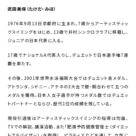
武田美保（たけだ・みほ）
1976年9月13日京都府に生まれ、7歳からアーティスティッ
クスイミングをはじめ、13歳で井村シンクロクラブに移籍し、
ジュニアの日本代表に入る。
17歳でナショナルA代表入りし、デュエットで日本選手権7連
覇を果たす。
その後、2001年世界水泳福岡大会ではデュエット金メダル、
アトランタ、シドニー、アテネの3大会で銀・銅合わせて五つの
メダルを獲得。日本人女子選手が持つメダル数ではデュエッ
トパートナーとならび、歴代1位の成績を残している。
現役引退後はアーティスティックスイミングの指導は勿論、
TVでの解説、講演活動、また「肥満予防健康管理士（ダイエッ
トアドバイザー）」を取得し、ピラティスなどを通して、女性に