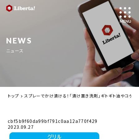
NEWS
ニュース
トップ
スプレーでかけ漬ける！「漬け置き洗剤」ギトギト油やコゲまでも
cbf5b9f60da99bf791c0aa12a770f429
2023.09.27