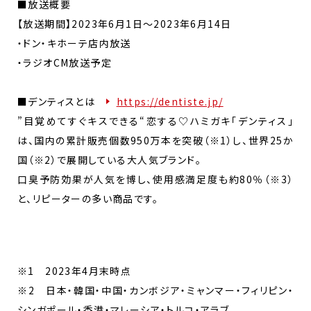
■放送概要
【放送期間】2023年6月1日～2023年6月14日
・ドン・キホーテ店内放送
・ラジオCM放送予定
■デンティスとは
https://dentiste.jp/
”目覚めてすぐキスできる“恋する♡ハミガキ「デンティス」
は、国内の累計販売個数950万本を突破（※1）し、世界25か
国（※2）で展開している大人気ブランド。
口臭予防効果が人気を博し、使用感満足度も約80％（※3）
と、リピーターの多い商品です。
※1 2023年4月末時点
※2 日本・韓国・中国・カンボジア・ミャンマー・フィリピン・
シンガポール・香港・マレーシア・トルコ・アラブ