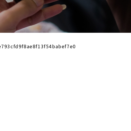
e793cfd9f8ae8f13f54babef7e0