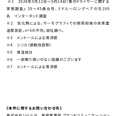
※1 2026年5月12日〜5月14日『夏のドライヤーに関する
実態調査』 20〜45歳女性、ミドル〜ロングヘアの方100
名 インターネット調査
※2 気化熱による。サーモグラフィでの使用前後の体表面
温度測定。n=5の平均。自社調べ。
※3 メントールによる清涼感
※4 シリカ（感触改良剤）
※5 保湿成分
※6 一部取り扱いのない店舗がございます
※7 メントールによる清涼感
《
本件に関するお問い合わせ先
》
株式会社リベルタ 美容事業部 ブランドコミュニケーション