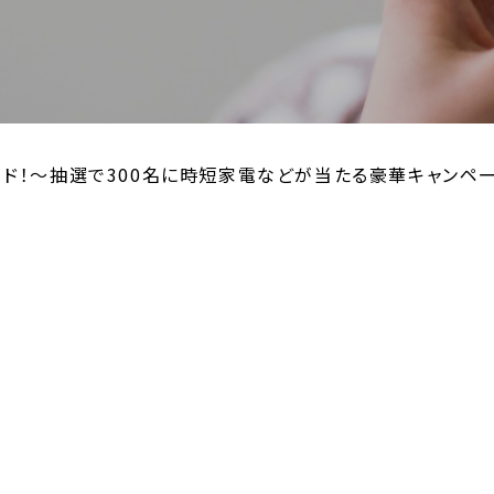
ード！～抽選で300名に時短家電などが当たる豪華キャンペ