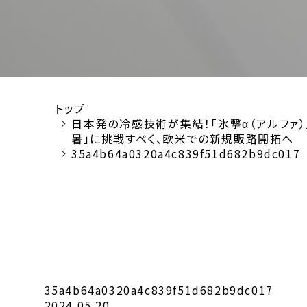
トップ
日本発の冷感技術が集結！「氷撃α（アルファ
暑」に挑戦すべく、欧米での新規販路開拓へ
35a4b64a0320a4c839f51d682b9dc017
35a4b64a0320a4c839f51d682b9dc017
2024.05.20