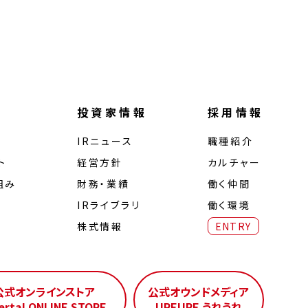
投資家情報
採用情報
IRニュース
職種紹介
ト
経営⽅針
カルチャー
組み
財務・業績
働く仲間
IRライブラリ
働く環境
株式情報
ENTRY
公式オンラインストア
公式オウンドメディア
erta! ONLINE STORE
UREURE うれうれ