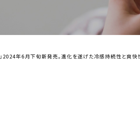
）」2024年6月下旬新発売。進化を遂げた冷感持続性と爽快