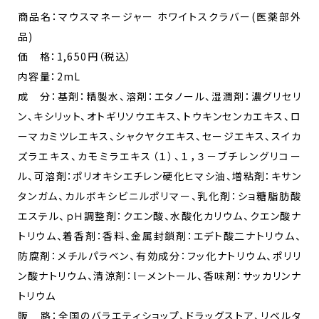
商品名：マウスマネージャー ホワイトスクラバー(医薬部外
品)
価 格：1,650円（税込）
内容量：2mL
成 分：基剤：精製水、溶剤：エタノール、湿潤剤：濃グリセリ
ン、キシリット、オトギリソウエキス、トウキンセンカエキス、ロ
ーマカミツレエキス、シャクヤクエキス、セージエキス、スイカ
ズラエキス、カモミラエキス（１）、１，３－ブチレングリコー
ル、可溶剤：ポリオキシエチレン硬化ヒマシ油、増粘剤：キサン
タンガム、カルボキシビニルポリマー、乳化剤：ショ糖脂肪酸
エステル、ｐＨ調整剤：クエン酸、水酸化カリウム、クエン酸ナ
トリウム、着香剤：香料、金属封鎖剤：エデト酸二ナトリウム、
防腐剤：メチルパラベン、有効成分：フッ化ナトリウム、ポリリ
ン酸ナトリウム、清涼剤：l－メントール、香味剤：サッカリンナ
トリウム
販 路：全国のバラエティショップ、ドラッグストア、リベルタ