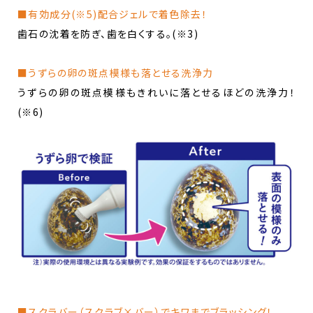
■有効成分(※5)配合ジェルで着色除去！
歯石の沈着を防ぎ、歯を白くする。(※3) ​
■うずらの卵の斑点模様も落とせる洗浄力
うずらの卵の斑点模様もきれいに落とせるほどの洗浄力！
(※6)
■スクラバー（スクラブ×バー）でキワまでブラッシング！