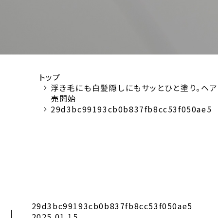
トップ
浮き毛にも白髪隠しにもサッとひと塗り。ヘアスタイ
売開始
29d3bc99193cb0b837fb8cc53f050ae5
29d3bc99193cb0b837fb8cc53f050ae5
2025.01.15