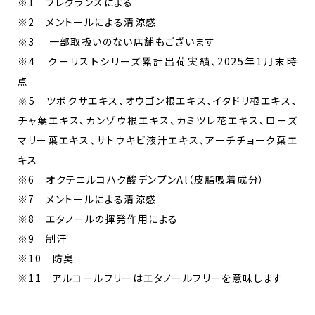
※1 フレグランスによる
※2 メントールによる清涼感
※3 一部取扱いのない店舗もございます
※4 クーリストシリーズ累計出荷実績、2025年1月末時
点
※5 ツボクサエキス、オウゴン根エキス、イタドリ根エキス、
チャ葉エキス、カンゾウ根エキス、カミツレ花エキス、ローズ
マリー葉エキス、サトウキビ液汁エキス、アーチチョーク葉エ
キス
※6 オクテニルコハク酸デンプンAl（皮脂吸着成分）
※7 メントールによる清涼感
※8 エタノールの揮発作用による
※9 制汗
※10 防臭
※11 アルコールフリーはエタノールフリーを意味します