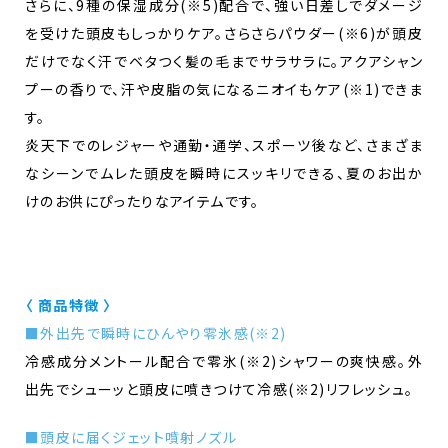
さらに、9種の保湿成分(※5)配合で、強い日差しでダメージ
を受けた頭皮もしっかりケア。さらさらパウダー(※6)が頭皮
だけでなく汗でベタつく髪の毛までサラサラに。アクアシャン
プーの香りで、汗や皮脂の気になるニオイもケア(※1)できま
す。
炎天下でのレジャーや通勤・通学、スポーツ後など、さまざま
なシーンでムレた頭皮を瞬時にスッキリできる、夏のお出か
けのお供にぴったりなアイテムです。
〈 商品特徴 〉
■外出先で瞬時にひんやり零氷感(※2)
冷感成分メントール配合で零氷(※2)シャワーの爽快感。​外
出先でシューッと頭皮に噴きつけて冷感(※2)リフレッシュ。
■頭皮に届くジェット噴射ノズル​