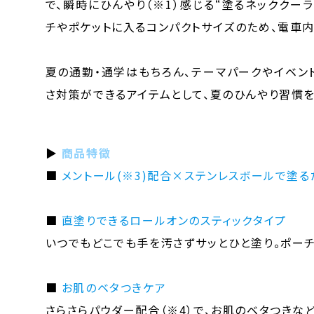
で、瞬時にひんやり（※1）感じる“塗るネッククー
チやポケットに入るコンパクトサイズのため、電車
夏の通勤・通学はもちろん、テーマパークやイベン
さ対策ができるアイテムとして、夏のひんやり習慣を
▶
商品特徴
■
メントール(※3)配合×ステンレスボールで塗
■
直塗りできるロールオンのスティックタイプ
いつでもどこでも手を汚さずサッとひと塗り。ポー
■
お肌のベタつきケア
さらさらパウダー配合（※4）で、お肌のベタつきな