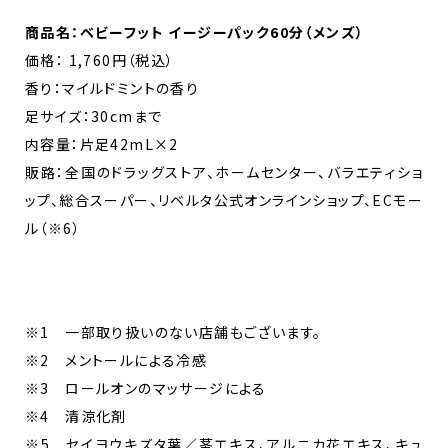
商品名：ベビーフット イージーパック60分（メンズ）
価格： 1,760円（税込）
香り：マイルドミントの香り
足サイズ：30cmまで
内容量：片足42mL×2
販路：全国のドラッグストア、ホームセンター、バラエティショ
ップ、総合スーパー、リベルタ公式オンラインショップ、ECモー
ル（※6）
※1 一部取り扱いのない店舗もございます。
※2 メントールによる冷感
※3 ロールオンのマッサージによる
※4 清涼化剤
※5 セイヨウキズタ葉／茎エキス、アルニカ花エキス、キュ