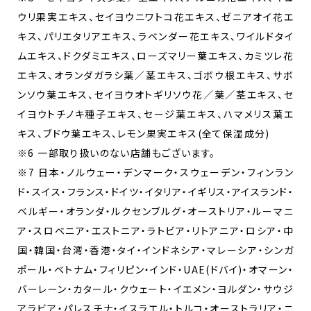
ウリ果実エキス、セイヨウニワトコ花エキス、ゼニアオイ花エ
キス、パリエタリアエキス、ラベンダー花エキス、ワイルドタイ
ムエキス、ドクダミエキス、ローズマリー葉エキス、カミツレ花
エキス、オランダガラシ葉／茎エキス、ゴボウ根エキス、サボ
ンソウ葉エキス、セイヨウオトギリソウ花／葉／茎エキス、セ
イヨウトチノキ種子エキス、セージ葉エキス、ハマメリス葉エ
キス、ブドウ葉エキス、レモン果実エキス(全て保湿成分)
※6 一部取り扱いのない店舗もございます。
※7 日本・ノルウェー・デンマーク・スウェーデン・フィンラン
ド・スイス・フランス・ドイツ・イタリア・イギリス・アイスランド・
ベルギー・オランダ・ルクセンブルグ・オーストリア・ルーマニ
ア・スロベニア・エストニア・ラトビア・リトアニア・ロシア・中
国・韓国・台湾・香港・タイ・インドネシア・マレーシア・シンガ
ポール・ベトナム・フィリピン・インド・UAE(ドバイ)・オマーン・
バーレーン・カタール・クウェート・イエメン・ヨルダン・サウジ
アラビア・パレスチナ・イスラエル・トルコ・オーストラリア・ニ