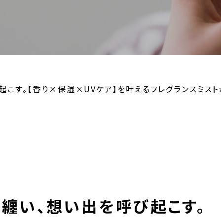
こす。【香り×保湿×UVケア】を叶えるフレグランスミストが
を纏い、想い出を呼び起こす。