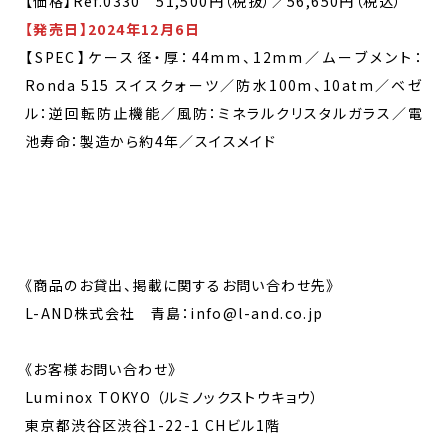
【価格】Ref.0330 51,500円（税抜）／56,650円（税込）
【発売日】2024年12月6日
【SPEC】ケース径・厚：44mm、12mm／ムーブメント：
Ronda 515 スイスクォーツ／防水100m、10atm／ベゼ
ル：逆回転防止機能／風防：ミネラルクリスタルガラス／電
池寿命：製造から約4年／スイスメイド
《商品のお貸出、掲載に関するお問い合わせ先》
L-AND株式会社 青島：info@l-and.co.jp
《お客様お問い合わせ》
Luminox TOKYO （ルミノックストウキョウ）
東京都渋谷区渋谷1-22-1 CHビル1階