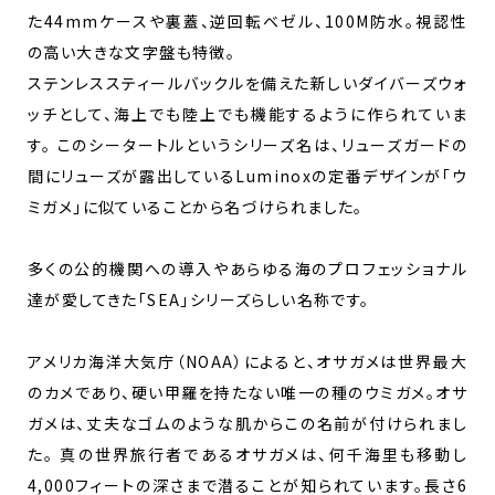
た44mmケースや裏蓋、逆回転ベゼル、100M防水。視認性
の高い大きな文字盤も特徴。
ステンレススティールバックルを備えた新しいダイバーズウォ
ッチとして、海上でも陸上でも機能するように作られていま
す。 このシータートルというシリーズ名は、リューズガードの
間にリューズが露出しているLuminoxの定番デザインが「ウ
ミガメ」に似ていることから名づけられました。
多くの公的機関への導入やあらゆる海のプロフェッショナル
達が愛してきた「SEA」シリーズらしい名称です。
アメリカ海洋大気庁（NOAA）によると、オサガメは世界最大
のカメであり、硬い甲羅を持たない唯一の種のウミガメ。オサ
ガメは、丈夫なゴムのような肌からこの名前が付けられまし
た。 真の世界旅行者であるオサガメは、何千海里も移動し
4,000フィートの深さまで潜ることが知られています。長さ6