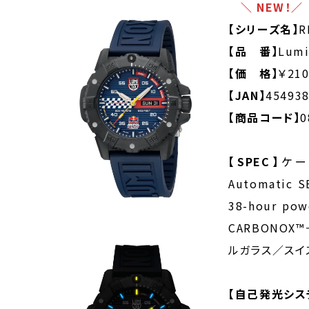
＼ NEW！／
【シリーズ名】
R
【品 番】
Lumi
【価 格】
￥21
【JAN】
45493
【商品コード】
0
【SPEC】
ケー
Automatic S
38-hour p
CARBONO
ルガラス／スイ
【自己発光シス