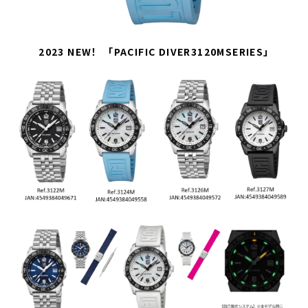
2023 NEW！ 「PACIFIC DIVER3120MSERIES」