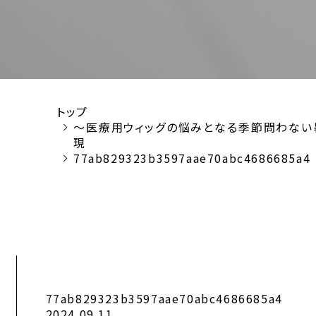
トップ
～医療用ウィッグの悩みとなる季節問わない暑
現
77ab829323b3597aae70abc4686685a4
77ab829323b3597aae70abc4686685a4
2024.09.11