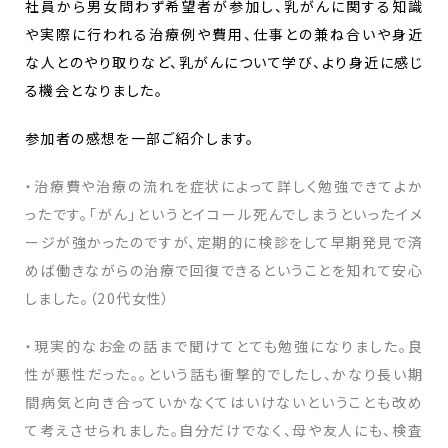
社員から男女問わず希望者が参加し、乳がんに関する知識
や実際に行われる治療例や費用、仕事との兼ね合いや身近
な人とのやり取りなど、乳がんについて学び、より身近に感じ
る機会となりました。
参加者の感想を一部ご紹介します。
・治療費や治療の流れを症状によって詳しく勉強できてよか
ったです。「がん」というとイコール死んでしまうといったイメ
ージが強かったのですが、定期的に検診をして早期発見で済
めば働きながらの治療で回復できるということを知れて安心
しました。（20代女性）
・現実的なお金の話まで聞けてとても勉強になりました。良
性が悪性だった。。という話も衝撃的でしたし、かなり長い期
間病気と向き合っていかなくてはいけないということも改め
て考えさせられました。自分だけでなく、母や友人にも、検査