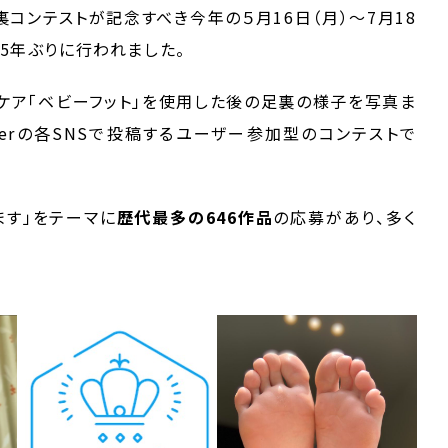
裏コンテストが記念すべき今年の５月16日（月）～7月18
て5年ぶりに行われました。
質ケア「ベビーフット」を使用した後の足裏の様子を写真ま
Twitterの各SNSで投稿するユーザー参加型のコンテストで
ます」をテーマに
歴代最多の646作品
の応募があり、多く