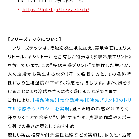
FREEZE TECH ブランドページ：
https://lidef.jp/freezetech/
【フリーズテックについて】
フリーズテックは、接触冷感生地に加え、裏地全面にエリス
リトール、キシリトールを含有した特殊な《氷撃冷感プリント》
を施しています。この”特殊冷感プリント”で処理した生地が、
人の皮膚から発生する水分（汗）を吸収すると、その吸熱特
性により生地温度が下がり、冷感を付与します。 また、風をう
けることにより冷感をさらに強く感じることができます。
これにより、
【接触冷感】【気化熱冷感】【冷感プリント】のトリ
プル冷感テクノロジーを実現
。触った時の冷感だけでなく、
汗をかくことで冷感が“持続”するため、真夏の作業やスポー
ツ等での暑さ対策としておすすめ。
厳しい製品検査や耐洗濯性試験などを実施し、耐久性・品質