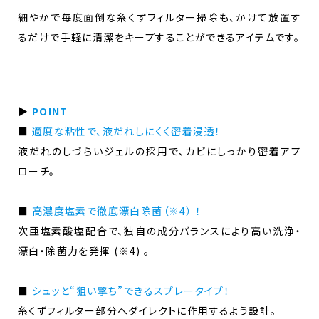
細やかで毎度面倒な糸くずフィルター掃除も、かけて放置す
るだけで手軽に清潔をキープすることができるアイテムです。
▶
POINT
■
適度な粘性で、液だれしにくく密着浸透！
液だれのしづらいジェルの採用で、カビにしっかり密着アプ
ローチ。
■
高濃度塩素で徹底漂白除菌（※4） ！
次亜塩素酸塩配合で、独自の成分バランスにより高い洗浄・
漂白・除菌力を発揮 (※4) 。
■
シュッと“狙い撃ち”できるスプレータイプ！
糸くずフィルター部分へダイレクトに作用するよう設計。