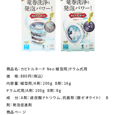
商品名：カビトルネード Neo 縦型用/ドラム式用
価 格：880円（税込）
内容量：縦型用/A剤：200g B剤：16g
ドラム式用/A剤：100g B剤：8g
成 分：A剤：過炭酸ナトリウム、抗菌剤（銀ゼオライト） B
剤：発泡促進剤
商品ページ