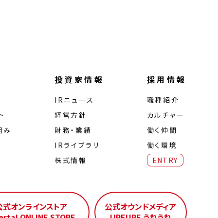
投資家情報
採用情報
IRニュース
職種紹介
ト
経営⽅針
カルチャー
組み
財務・業績
働く仲間
IRライブラリ
働く環境
株式情報
ENTRY
公式オンラインストア
公式オウンドメディア
erta! ONLINE STORE
UREURE うれうれ