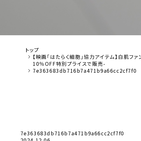
トップ
【映画「はたらく細胞」協力アイテム】白肌ファンデ
10％OFF特別プライスで販売-
7e363683db716b7a471b9a66cc2cf7f0
7e363683db716b7a471b9a66cc2cf7f0
2024.12.06