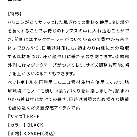
【特徴】
ハリコシがありサラッとした肌ざわりの素材を使用。タレ部分
を長くすることで手持ちのトップスの中に入れ込むことがで
き、前側にはネッククーラーがついているので背中から首全
体までひんやり、日焼け対策にも。頭まわり内側に水分吸収
する素材をつけ、汗が顔や目に垂れるのを防ぎます。後頭部
外側にはマジックテープがついており、サイズ調整も可能。帽
子を上からかぶることもできます。
ペットボトルを再利用したエコ素材生地を使用しており、地
球環境にも人にも優しい製品づくりを目指しました。顔まわ
りから首背中にかけての暑さ、日焼け対策のため様々な機能
を詰め込んだ快適涼感アイテムです。
【サイズ】 FREE
【カラー】 BLACK
【価格】 3,850円（税込）