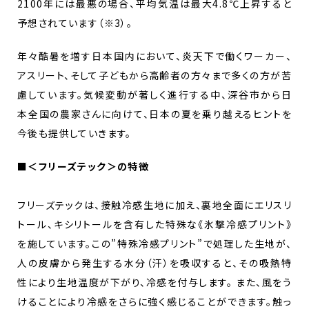
2100年には最悪の場合、平均気温は最大4.8℃上昇すると
予想されています（※3）。
年々酷暑を増す日本国内において、炎天下で働くワーカー、
アスリート、そして子どもから高齢者の方々まで多くの方が苦
慮しています。気候変動が著しく進行する中、深谷市から日
本全国の農家さんに向けて、日本の夏を乗り越えるヒントを
今後も提供していきます。
■
＜フリーズテック＞の特徴
フリーズテックは、接触冷感生地に加え、裏地全面にエリスリ
トール、キシリトールを含有した特殊な《氷撃冷感プリント》
を施しています。この”特殊冷感プリント”で処理した生地が、
人の皮膚から発生する水分（汗）を吸収すると、その吸熱特
性により生地温度が下がり、冷感を付与します。 また、風をう
けることにより冷感をさらに強く感じることができます。触っ