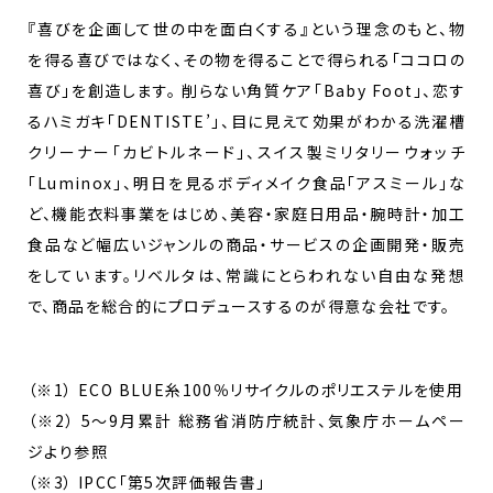
『喜びを企画して世の中を面白くする』という理念のもと、物
を得る喜びではなく、その物を得ることで得られる「ココロの
喜び」を創造します。 削らない角質ケア「Baby Foot」、恋す
るハミガキ「DENTISTE’」、目に見えて効果がわかる洗濯槽
クリーナー「カビトルネード」、スイス製ミリタリーウォッチ
「Luminox」、明日を見るボディメイク食品「アスミール」な
ど、機能衣料事業をはじめ、美容・家庭日用品・腕時計・加工
食品など幅広いジャンルの商品・サービスの企画開発・販売
をしています。リベルタは、常識にとらわれない自由な発想
で、商品を総合的にプロデュースするのが得意な会社です。
（※1） ECO BLUE糸100％リサイクルのポリエステルを使用
（※2） 5〜9⽉累計 総務省消防庁統計、気象庁ホームペー
ジより参照
（※3） IPCC「第5次評価報告書」