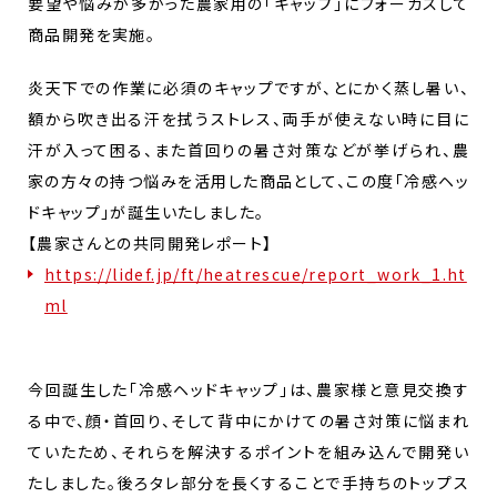
要望や悩みが多かった農家用の「キャップ」にフォーカスして
商品開発を実施。
炎天下での作業に必須のキャップですが、とにかく蒸し暑い、
額から吹き出る汗を拭うストレス、両手が使えない時に目に
汗が入って困る、また首回りの暑さ対策などが挙げられ、農
家の方々の持つ悩みを活用した商品として、この度「冷感ヘッ
ドキャップ」が誕生いたしました。
【農家さんとの共同開発レポート】
https://lidef.jp/ft/heatrescue/report_work_1.ht
ml
今回誕生した「冷感ヘッドキャップ」は、農家様と意見交換す
る中で、顔・首回り、そして背中にかけての暑さ対策に悩まれ
ていたため、それらを解決するポイントを組み込んで開発い
たしました。後ろタレ部分を長くすることで手持ちのトップス