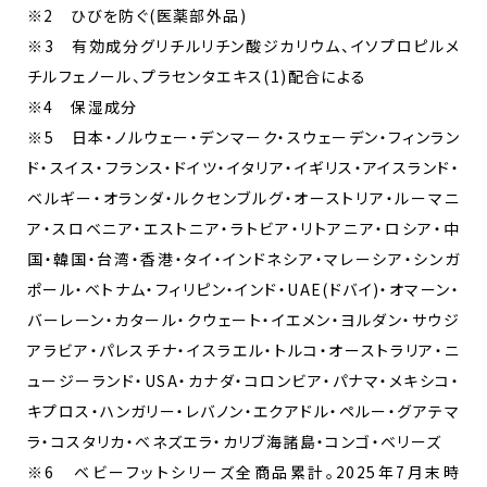
※2 ひびを防ぐ(医薬部外品)
※3 有効成分グリチルリチン酸ジカリウム、イソプロピルメ
チルフェノール、プラセンタエキス(1)配合による
※4 保湿成分
※5 日本・ノルウェー・デンマーク・スウェーデン・フィンラン
ド・スイス・フランス・ドイツ・イタリア・イギリス・アイスランド・
ベルギー・オランダ・ルクセンブルグ・オーストリア・ルーマニ
ア・スロベニア・エストニア・ラトビア・リトアニア・ロシア・中
国・韓国・台湾・香港・タイ・インドネシア・マレーシア・シンガ
ポール・ベトナム・フィリピン・インド・UAE(ドバイ)・オマーン・
バーレーン・カタール・クウェート・イエメン・ヨルダン・サウジ
アラビア・パレスチナ・イスラエル・トルコ・オーストラリア・ニ
ュージーランド・USA・カナダ・コロンビア・パナマ・メキシコ・
キプロス・ハンガリー・レバノン・エクアドル・ペルー・グアテマ
ラ・コスタリカ・ベネズエラ・カリブ海諸島・コンゴ・ベリーズ
※6 ベビーフットシリーズ全商品累計。2025年7月末時