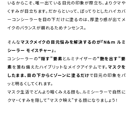
いるからこそ、唯一出ている目元の印象が際立ち、よりクマや
くすみが目立ちます。だからといって、ぼってりとしたハイカバ
ーコンシーラーを目の下だけに塗るのは、厚塗り感が出てメ
イクのバランスが崩れるためナンセンス。
そんな
マスクメイクの目元悩みを解決するのが「N&m ルミ
シーラー モイスチャー」
。
コンシーラーの
“隠す”要素
とルミナイザーの
“艶を出す”要
素
を兼ね備えたハイブリットなメイクアイテムです。
マスクを
したまま、目の下からCゾーンに塗るだけ
で目元の印象をパ
ッと明るくしてくれます。
マスク生活でどんより暗くみえる顔も、ルミシーラーで自然に
クマ・くすみを隠して“マスク映え”する顔になりましょう！