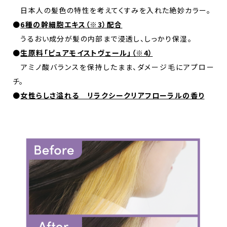
日本人の髪色の特性を考えてくすみを入れた絶妙カラー。
●
6種の幹細胞エキス（※3）配合
うるおい成分が髪の内部まで浸透し、しっかり保湿。
●
生原料「ピュアモイストヴェール」（※4）
アミノ酸バランスを保持したまま、ダメージ毛にアプロー
チ。
●
女性らしさ溢れる リラクシークリアフローラルの香り