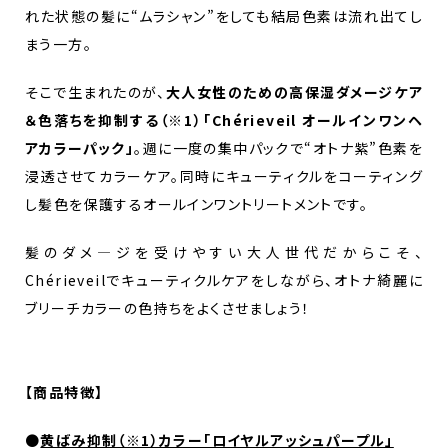
れた状態の髪に“ムラシャン”をしても結局色素は流れ出てし
まう一方。
そこで生まれたのが、
大人女性のための高保湿ダメージケア
＆色落ちを抑制する（※1）「Chérieveil オールインワンヘ
アカラーパック」
。週に一度の集中パックで“オトナ紫”色素を
浸透させてカラーケア。同時にキューティクルをコーティング
し髪色を保護するオールインワントリートメントです。
髪のダメ―ジを受けやすい大人世代だからこそ、
Chérieveilでキューティクルケアをしながら、オトナ綺麗に
ブリーチカラーの色持ちをよくさせましょう！
【商品特徴】
●
黄ばみ抑制（※1）カラー「ロイヤルアッシュパープル」