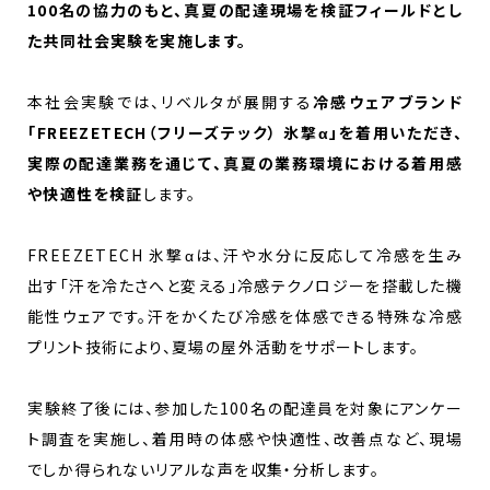
100名の協力のもと、真夏の配達現場を検証フィールドとし
た共同社会実験を実施します。
本社会実験では、リベルタが展開する
冷感ウェアブランド
「FREEZETECH（フリーズテック） 氷撃α」を着用いただき、
実際の配達業務を通じて、真夏の業務環境における着用感
や快適性を検証
します。
FREEZETECH 氷撃αは、汗や水分に反応して冷感を生み
出す「汗を冷たさへと変える」冷感テクノロジーを搭載した機
能性ウェアです。汗をかくたび冷感を体感できる特殊な冷感
プリント技術により、夏場の屋外活動をサポートします。
実験終了後には、参加した100名の配達員を対象にアンケー
ト調査を実施し、着用時の体感や快適性、改善点など、現場
でしか得られないリアルな声を収集・分析します。