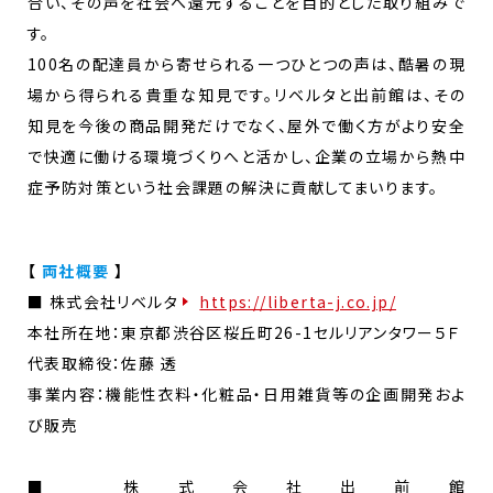
合い、その声を社会へ還元することを目的とした取り組みで
す。
100名の配達員から寄せられる一つひとつの声は、酷暑の現
場から得られる貴重な知見です。リベルタと出前館は、その
知見を今後の商品開発だけでなく、屋外で働く方がより安全
で快適に働ける環境づくりへと活かし、企業の立場から熱中
症予防対策という社会課題の解決に貢献してまいります。
【
両社概要
】
■ 株式会社リベルタ
https://liberta-j.co.jp/
本社所在地：東京都渋谷区桜丘町26-1セルリアンタワー５Ｆ
代表取締役：佐藤 透
事業内容：機能性衣料・化粧品・日用雑貨等の企画開発およ
び販売
■ 株式会社出前館