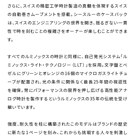
さらに、スイスの精密工学時計製造の真髄を体現するスイス
の自動巻きムーブメントを搭載。シースルーのケースバック
は、スイスのエンジニアリングの世界を開き、揺るぎない一貫
性で時を刻むことの複雑さをオーナーが楽しむことができま
す。
すべてのルミノックスの時計と同様に、自己発光システム「ル
ミノックス・ライト・テクノロジー（LLT）」を採用。文字盤とベ
ゼルにグリーンとオレンジの16個のマイクロガスライトチュ
ーブが配置され、光の条件に関係なく最長25年間の視認性
を確保。常にパフォーマンスの限界を押し広げる高性能アナ
ログ時計を製作するというルミノックスの35年の伝統を受け
継いでいます。
強度、耐久性を柱に構築されたこのモデルはブランドの歴史
に新たな1ページを刻み、これからも挑戦する人々を刺激し