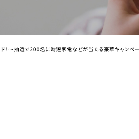
ード！～抽選で300名に時短家電などが当たる豪華キャンペ