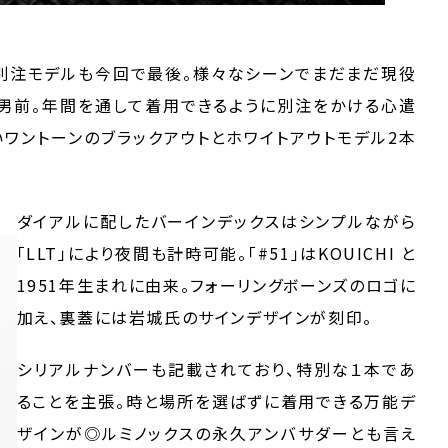
別注モデルも今回で最後。様々なシーンでまだまだ現役
男前。年間を通して着用できるように別注をかける心遣
いワントーンのブラックアウトとホワイトアウトモデル2本
ダイアルに配したバーインデックスはシンプルながら
「LLT」により夜間も計時可能。「#51」はKOUICHI と
1951年生まれに由来。フォーリングボーンズのロゴに
加え、裏蓋には岩城氏のサインデザインが刻印。
シリアルナンバーも記載されており、特別な１本であ
ることを主張。時と場所を選ばずに着用できる万能デ
ザインが◎ルミノックスの永久アンバサダーとも言え