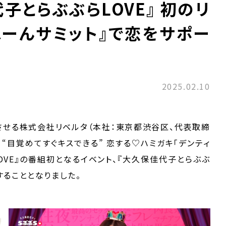
代子とらぶぶらLOVE』 初のリ
ぬーんサミット』で恋をサポー
2025.02.10
させる株式会社リベルタ（本社：東京都渋谷区、代表取締
、 “目覚めてすぐキスできる” 恋する♡ハミガキ「デンティ
らLOVE』の番組初となるイベント、『大久保佳代子とらぶぶ
賛することとなりました。