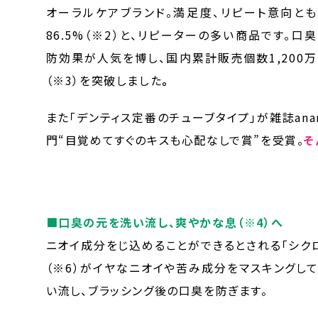
オーラルケアブランド。満足度、リピート意向とも
86.5%（※2）と、リピーターの多い商品です。口
防効果が人気を博し、国内累計販売個数1,200
（※3）を突破しました
。
また「デンティス定番のチューブタイプ」が雑誌an
門“目覚めてすぐのキスも心配なしで賞”を受賞。
そ
■口臭の元を洗い流し、爽やかな息（※4）へ
ニオイ成分をじ込めることができるとされる「シクロ
（※6）がイヤなニオイや苦み成分をマスキングし
い流し、ブラッシング後の口臭を防ぎます。