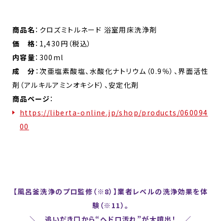
商品名
：クロズミトルネード 浴室用床洗浄剤
価 格
：1,430円（税込）
内容量
：300ml
成 分
：次亜塩素酸塩、水酸化ナトリウム（0.9％）、界面活性
剤（アルキルアミンオキシド）、安定化剤
商品ページ
：
https://liberta-online.jp/shop/products/060094
00
【風呂釜洗浄のプロ監修（※8）】業者レベルの洗浄効果を体
験（※11）。
＼ 追いだき口から“ヘドロ汚れ”が大噴出！ ／