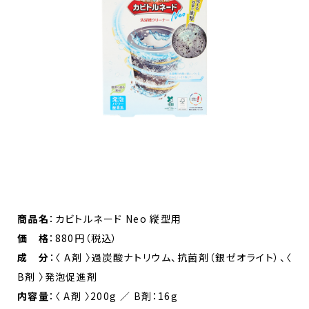
商品名
：カビトルネード Neo 縦型用
価 格
：880円（税込）
成 分
：〈 A剤 〉過炭酸ナトリウム、抗菌剤（銀ゼオライト）、〈
B剤 〉発泡促進剤
内容量
：〈 A剤 〉200g ／ B剤：16g