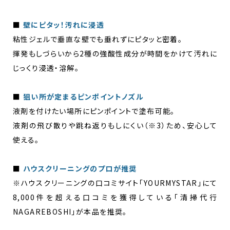
■
壁にピタッ！汚れに浸透
粘性ジェルで垂直な壁でも垂れずにピタッと密着。​
揮発もしづらいから2種の強酸性成分が時間をかけて汚れに
じっくり浸透・溶解。​
■
狙い所が定まるピンポイントノズル​
液剤を付けたい場所にピンポイントで塗布可能。​
液剤の飛び散りや跳ね返りもしにくい（※3）ため、安心して
使える。
■
ハウスクリーニングのプロが推奨
※ハウスクリーニングの口コミサイト「YOURMYSTAR」にて
8,000件を超える口コミを獲得している「清掃代行
NAGAREBOSHI」が本品を推奨。