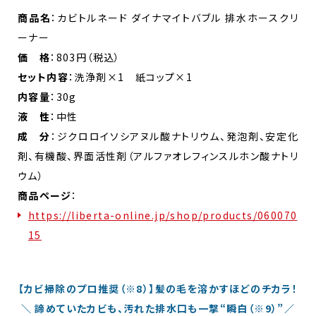
商品名
：カビトルネード ダイナマイトバブル 排水ホースクリ
ーナー
価 格
：803円（税込）
セット内容
：洗浄剤×1 紙コップ×1
内容量
：30g
液 性
：中性
成 分
：ジクロロイソシアヌル酸ナトリウム、発泡剤、安定化
剤、有機酸、界面活性剤（アルファオレフィンスルホン酸ナトリ
ウム）
商品ページ
：
https://liberta-online.jp/shop/products/060070
15
【カビ掃除のプロ推奨（※8）】髪の毛を溶かすほどのチカラ！
＼ 諦めていたカビも、汚れた排水口も一撃“瞬白（※9）”／