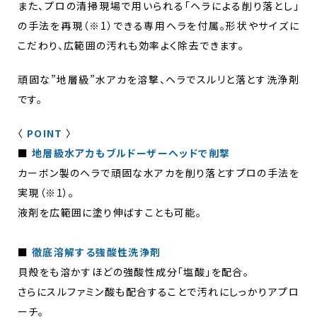
また、プロの清掃現場で用いられる「ヘラによる削り落とし」
の手法を再現（※1）できる専用ヘラを付属。形状やサイズに
こだわり、広範囲の汚れも効率よく除去できます。
頑固な”地層級”水アカを溶撃、ヘラでスルリと落とす洗浄剤
です。
〈
POINT
〉
■
地層級水アカもブルドーザーヘッドで削撃​
カーボン製のヘラで頑固な水アカを削り落とすプロの手法を
実現（※1）。​
液剤を広範囲に塗り伸ばすことも可能。​
■
徹底溶解する強酸性洗浄剤
貝殻をも溶かすほどの強酸性成分「塩酸」を配合。​
さらにスルファミン酸も配合することで汚れにしっかりアプロ
ーチ。​