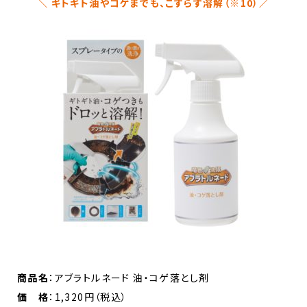
＼
ギトギト油やコゲまでも、こすらず溶解（※10）／
商品名
：アブラトルネード 油・コゲ落とし剤
価 格
：1,320円（税込）