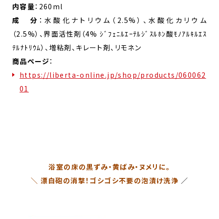
内容量
：260ml
成 分
：水酸化ナトリウム（2.5%）、水酸化カリウム
（2.5%）、界面活性剤（4% ｼﾞﾌｪﾆﾙｴｰﾃﾙｼﾞｽﾙﾎﾝ酸ﾓﾉｱﾙｷﾙｴｽ
ﾃﾙﾅﾄﾘｳﾑ）、増粘剤、キレート剤、リモネン
商品ページ
：
https://liberta-online.jp/shop/products/060062
01
浴室の床の黒ずみ・黄ばみ・ヌメリに。
＼
漂白砲の消撃！ゴシゴシ不要の泡漬け洗浄
／