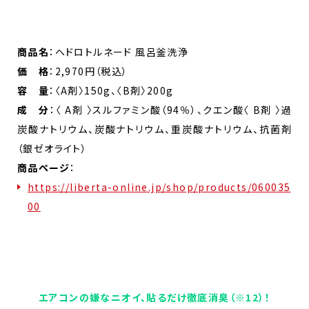
商品名
：ヘドロトルネード 風呂釜洗浄
価 格
：2,970円（税込）
容 量
：〈A剤〉150g、〈B剤〉200g​
成 分
：〈 A剤 〉スルファミン酸（94％）、クエン酸〈 B剤 〉過
炭酸ナトリウム、炭酸ナトリウム、重炭酸ナトリウム、抗菌剤
（銀ゼオライト）
商品ページ
：
https://liberta-online.jp/shop/products/060035
00
エアコンの嫌なニオイ、貼るだけ徹底消臭（※12）！