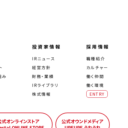
投資家情報
採用情報
IRニュース
職種紹介
ト
経営⽅針
カルチャー
組み
財務・業績
働く仲間
IRライブラリ
働く環境
株式情報
ENTRY
公式オンラインストア
公式オウンドメディア
erta! ONLINE STORE
UREURE うれうれ