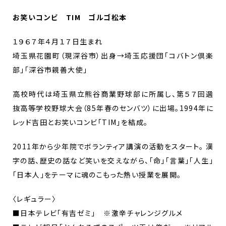
お笑いコンビ TIM ゴルゴ松本
１９６７年４月１７日生まれ
埼玉県花園町（現深谷市）出身→埼玉応援団「コバトン倶楽
部」「深谷市親善大使」
高校時代は埼玉県立熊谷商業野球部に所属し、第５７回選
抜高等学校野球大会（85年春のセンバツ）に出場。1994年に
レッド吉田とお笑いコンビ「TIM」を結成。
2011年から少年院でボランティア講演の活動をスタート。 漢
字の話、歴史の話など笑いを交えながら、「命」「言葉」「人生」
「日本人」をテーマに魂のこもった熱い授業を展開。
〈レギュラー〉
■日本テレビ「有吉ゼミ」 ※激辛チャレンジグルメ