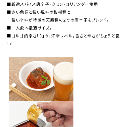
■厳選スパイス唐辛子・クミン・コリアンダー使用
■赤い色調と強い風味の甜椒種と
強い辛味が特徴の天鷹種の２つの唐辛子をブレンド。
■一人飲み最適サイズ。
■ゴルゴ的辛さ「3」の、汗辛レベル。旨さと辛さがちょうど良
い！