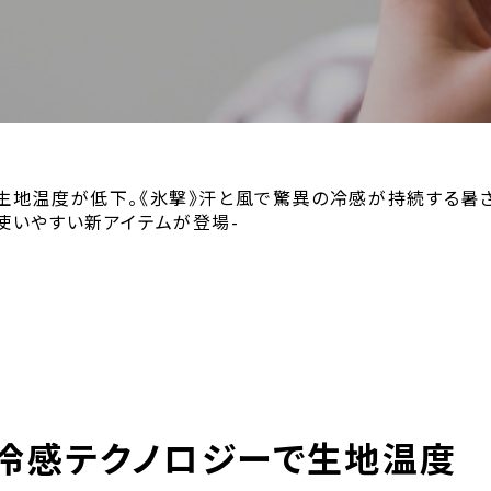
地温度が低下。《氷撃》汗と風で驚異の冷感が持続する暑さ対策
使いやすい新アイテムが登場-
ル冷感テクノロジーで生地温度