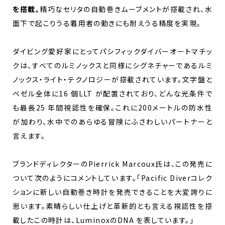
を搭載。
精巧なセリタの自動巻きムーブメントが搭載され、水
面下で起こりうる着用者の動きにも耐えうる精度を実現。
ダイビング愛好家にとってパシフィックダイバーオートマチッ
クは、すべてのルミノックスと同様にシグネチャーであるルミ
ノックス・ライト・テクノロジーが搭載されています。文字盤と
ベゼル全体に16 個LLT が配置されており、どんな光条件で
も最長25 年間視認性を確保。これに200メートルの防水性
が加わり、水中でのあらゆる冒険にふさわしいパートナーと
言えます。
ブランドディレクターのPierrick Marcoux氏は、この発売に
ついて次のようにコメントしています。「Pacific Diverコレク
ションに新しい自動巻き時計を発売できることを大変誇りに
思います。素晴らしい仕上げと革新的とも言える視認性を搭
載したこの時計は、LuminoxのDNA を表しています。」