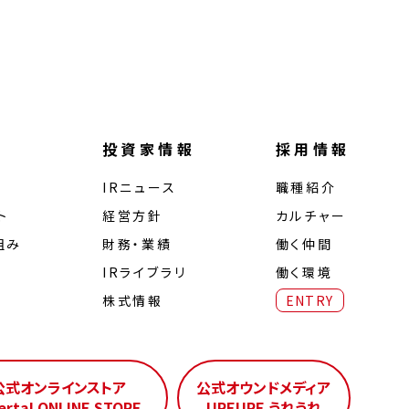
投資家情報
採用情報
IRニュース
職種紹介
ト
経営⽅針
カルチャー
組み
財務・業績
働く仲間
IRライブラリ
働く環境
株式情報
ENTRY
公式オンラインストア
公式オウンドメディア
erta! ONLINE STORE
UREURE うれうれ