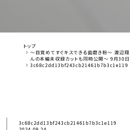
トップ
～目覚めてすぐキスできる歯磨き粉～ 渡辺翔
んの本編未収録カットも同時公開～ 9月30日（月
3c68c2dd13bf243cb21461b7b3c1e119
3c68c2dd13bf243cb21461b7b3c1e119
2024.09.24