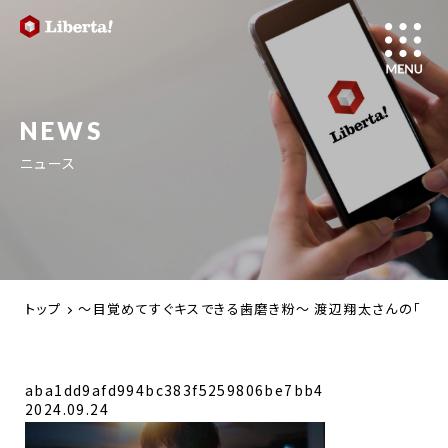
NEWS
ニュース
トップ
～目覚めてすぐキスできる歯磨き粉～ 渡辺翔太さんの「デンテ
aba1dd9afd994bc383f5259806be7bb4
2024.09.24