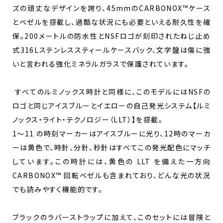
ズの頑丈なデザインを誇り、45mmのCARBONOX™ケース
とベゼルを搭載し、過酷な状況にも必要といえる耐久性を確
保。200メートルの防水性とNSFロゴが刻印されたねじ止め
式316Lステンレススティールケースバック、文字盤は傷に強
いと言われる強化ミネラルガラスで保護されています。
すべてのルミノックス時計と同様に、このモデルにはNSFの
ロゴと同じアイスブルーとイエローの自己発光システム【ルミ
ノックス・ライト・テクノロジー（LLT）】を搭載。
1～11 の時刻マーカーはアイスブルーに光り、12時のマーカ
ーは黄色で、時針、分針、秒針はすべてこの発光配色にマッチ
しています。この時計には、黄色の LLT を備えた一方向
CARBONOX™ 回転ベゼルも含まれており、どんな光の状況
でも読みやすく機能的です。
ブラックのラバーストラップに加えて、このセットには冒険と