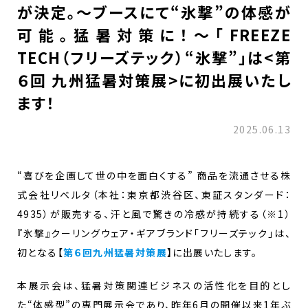
が決定。～ブースにて“氷撃”の体感が
可能。猛暑対策に！～「FREEZE
TECH（フリーズテック）“氷撃”」は<第
６回 九州猛暑対策展>に初出展いたし
ます！
2025.06.13
“喜びを企画して世の中を面白くする” 商品を流通させる株
式会社リベルタ（本社：東京都渋谷区、東証スタンダード：
4935）が販売する、汗と風で驚きの冷感が持続する（※1）
『氷撃』クーリングウェア・ギアブランド「フリーズテック」は、
初となる【
第６回九州猛暑対策展
】に出展いたします。
本展示会は、猛暑対策関連ビジネスの活性化を目的とし
た“体感型”の専門展示会であり、昨年6月の開催以来1年ぶ